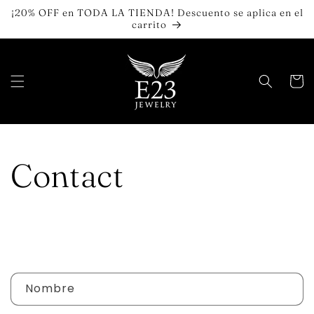
Ir
¡20% OFF en TODA LA TIENDA! Descuento se aplica en el
directamente
carrito
al contenido
Carrit
Contact
F
Nombre
o