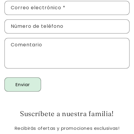
r
Correo electrónico
*
m
u
Número de teléfono
l
a
Comentario
r
i
o
d
e
Enviar
c
o
n
Suscríbete a nuestra familia!
t
a
Recibirás ofertas y promociones exclusivas!
c