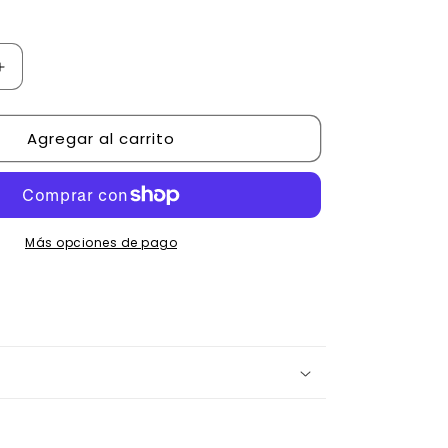
Aumentar
cantidad
para
Agregar al carrito
Be
Free
Más opciones de pago