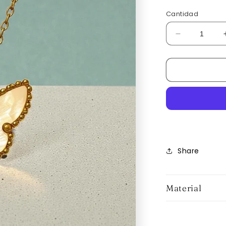
Cantidad
Reducir
cantidad
para
Be
Free
Share
Material