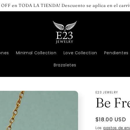
 OFF en TODA LA TIENDA! Descuento se aplica en el carri
ones
Minimal Collection
Love Collection
Pendientes
Brazaletes
E23 JEWELRY
Be Fr
Precio
$18.00 USD
habitual
Los
gastos de en