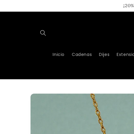
Ir
¡20%
directamente
al contenido
Inicio
Cadenas
Dijes
Extensi
Ir
directamente
a la
información
del producto