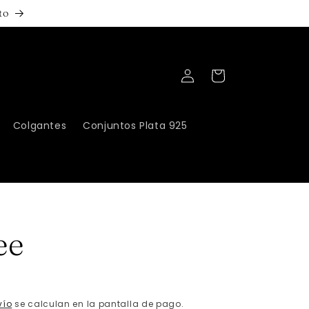
to
Iniciar
Carrito
sesión
Colgantes
Conjuntos Plata 925
ee
vío
se calculan en la pantalla de pago.