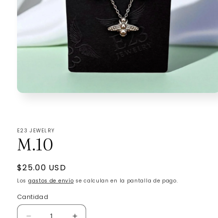
Abrir
elemento
multimedia
1
en
E23 JEWELRY
una
M.10
ventana
modal
Precio
$25.00 USD
habitual
Los
gastos de envío
se calculan en la pantalla de pago.
Cantidad