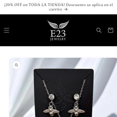
Ir
¡20% OFF en TODA LA TIENDA! Descuento se aplica en el
directamente
carrito
al contenido
Carrit
Ir
directamente
a la
información
del producto