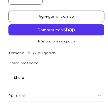
Reducir
Aumentar
cantidad
cantidad
para
para
Agregar al carrito
M.10
M.10
Más opciones de pago
Tamaño: 15 1/2 pulgadas
Color: plateado
Share
Material