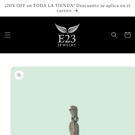
Ir
¡20% OFF en TODA LA TIENDA! Descuento se aplica en el
directamente
carrito
al contenido
Carrit
Ir
directamente
a la
información
del producto