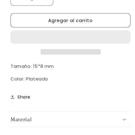
Reducir
Aumentar
cantidad
cantidad
para
para
Agregar al carrito
Cobertura
Cobertura
Tamaño: 15*8 mm
Color: Plateado
Share
Material