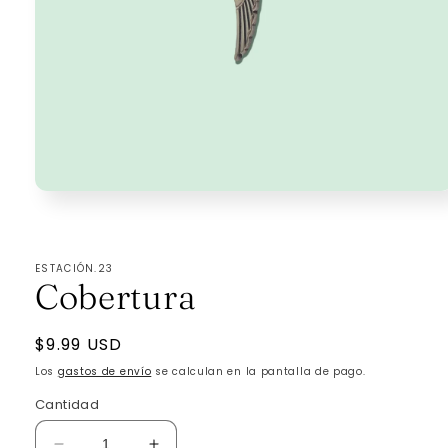
Abrir
elemento
multimedia
1
en
ESTACIÓN.23
una
Cobertura
ventana
modal
Precio
$9.99 USD
habitual
Los
gastos de envío
se calculan en la pantalla de pago.
Cantidad